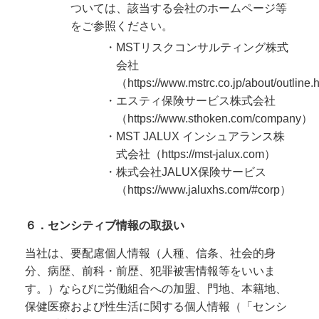
ついては、該当する会社のホームページ等
をご参照ください。
・MSTリスクコンサルティング株式
会社
（
https://www.mstrc.co.jp/about/outline.
・エスティ保険サービス株式会社
（
https://www.sthoken.com/company
）
・MST JALUX インシュアランス株
式会社（
https://mst-jalux.com
）
・株式会社JALUX保険サービス
（
https://www.jaluxhs.com/#corp
）
６．センシティブ情報の取扱い
当社は、要配慮個人情報（人種、信条、社会的身
分、病歴、前科・前歴、犯罪被害情報等をいいま
す。）ならびに労働組合への加盟、門地、本籍地、
保健医療および性生活に関する個人情報（「センシ