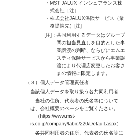
・MST JALUX インシュアランス株
式会社［注］
・株式会社JALUX保険サービス（業
務提携先）[注]
[注]：共同利用するデータはグループ
間の担当見直しを目的とした事
業譲渡の判断、ならびにエムエ
スティ保険サービスから事業譲
渡により代理店変更したお客さ
まの情報に限定します。
（３）個人データ管理責任者
当該個人データを取り扱う各共同利用者
当社の住所、代表者の氏名等について
は、会社概要のページをご覧ください。
（
https://www.mst-
is.co.jp/company/tabid/220/Default.aspx
）
各共同利用者の住所、代表者の氏名等に