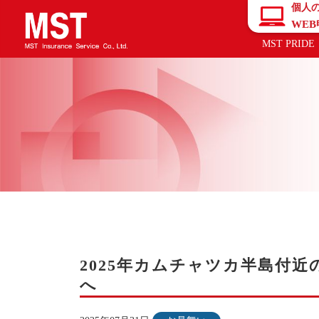
個人
WE
MST PRIDE
2025年カムチャツカ半島付
へ